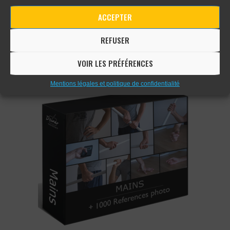
4 –
Dessiner les mains
ACCEPTER
–
La première chose à faire
pour apprendre à dessiner les
REFUSER
mains, c’est le dessin
d’observation
. En effet c’est en
dessinant des mains régulièrement que vous vous habituerez à
VOIR LES PRÉFÉRENCES
les représenter correctement.
Mentions légales et politique de confidentialité