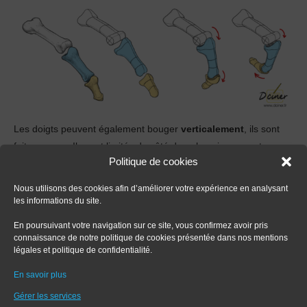
Les doigts peuvent également bouger
verticalement
, ils sont
faits pour ça. Ils sont limités du côté dorsal, mais peuvent se
Politique de cookies
replier complètement et former une sorte de U du côté palmaire
Nous utilisons des cookies afin d’améliorer votre expérience en analysant
Ce mouvement permet notamment la préhension des objets.
les informations du site.
Ok, vous allez certainement me dire que c’est très
intéressant
En poursuivant votre navigation sur ce site, vous confirmez avoir pris
de connaitre ces informations, mais
concrètement comment
connaissance de notre politique de cookies présentée dans nos mentions
légales et politique de confidentialité.
dessiner les mains
.
En savoir plus
Gérer les services