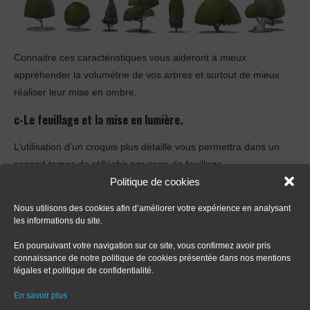
Connaitre ces caractéristiques vous aideront à mieux
appréhender la volumétrie de vos arbres et surtout de mieux
réaliser leur mise en ombre.
c-Le feuillage et la mise en lumière.
L’utilisation d’un croquis plus détaillé vous permettra dans un
second temps de réfléchir par zone de feuillage.
Politique de cookies
Simplifier le feuillage par des « patatoïdes » par exemple, vous
Nous utilisons des cookies afin d’améliorer votre expérience en analysant
permettra de mettre en lumière séparément chaque volume qui
les informations du site.
constitue le feuillage. Pensez à l’ombre et la lumière de manière
générales, puis zoomez pour travailler séparément chaque
En poursuivant votre navigation sur ce site, vous confirmez avoir pris
connaissance de notre politique de cookies présentée dans nos mentions
unité.
légales et politique de confidentialité.
En savoir plus