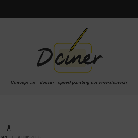
Concept-art - dessin - speed painting sur www.dciner.fr
A
reg
30 juin 2016