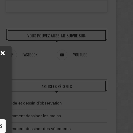
VOUS POUVEZ AUSSI ME SUIVRE SUR:
FACEBOOK
YOUTUBE
ARTICLES RÉCENTS
Étude et dessin d’observation
Comment dessiner les mains
ES
Comment dessiner des vêtements