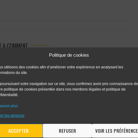
E A COMMENT
Politique de cookies
s utilisons des cookies afin d’améliorer votre expérience en analysant les
ormations du site.
poursuivant votre navigation sur ce site, vous confirmez avoir pris connaissance de
re politique de cookies présentée dans nos mentions légales et politique de
fidentialité.
savoir plus
er les services
 the next time I comment.
ACCEPTER
REFUSER
VOIR LES PRÉFÉRENC