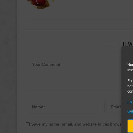
LEAV
Nou
inf
En 
not
con
En 
Gér
Save my name, email, and website in this browser for