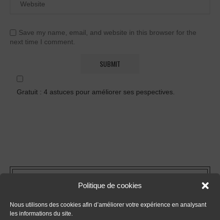
Save my name, email, and website in this browser for the
next time I comment.
Gratuit : 4 astuces pour améliorer ses pespectives.
FORMATIONS
Politique de cookies
Nous utilisons des cookies afin d’améliorer votre expérience en analysant
- Tout sur le dessin en perspective
les informations du site.