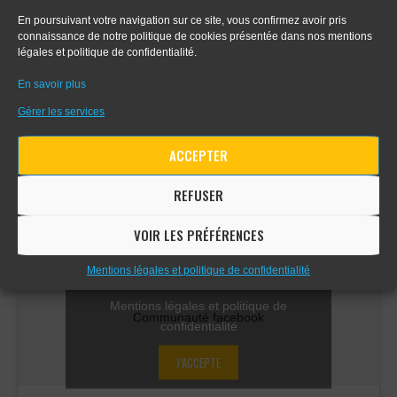
- Apprendre le digital painting
En poursuivant votre navigation sur ce site, vous confirmez avoir pris
connaissance de notre politique de cookies présentée dans nos mentions
légales et politique de confidentialité.
- Apprendre la perspective d'intérieur
En savoir plus
Gérer les services
COMMUNAUTÉ FACEBOOK
ACCEPTER
REFUSER
VOIR LES PRÉFÉRENCES
Cliquez sur « J’accepte » pour activer
Mentions légales et politique de confidentialité
Facebook
Mentions légales et politique de
Communauté facebook
confidentialité
J’ACCEPTE