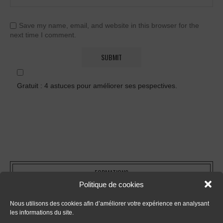
Save my name, email, and website in this browser for the
next time I comment.
Gratuit : 4 astuces pour améliorer ses pespectives.
FORMATIONS
Politique de cookies
- Tout sur le dessin en perspective
Nous utilisons des cookies afin d’améliorer votre expérience en analysant
les informations du site.