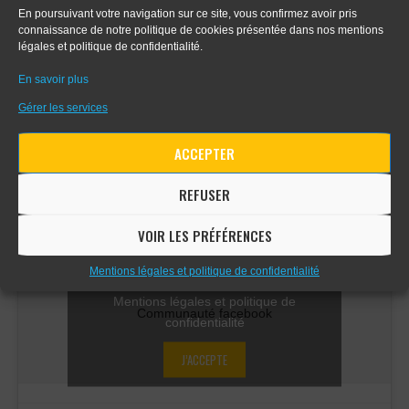
- Apprendre le digital painting
En poursuivant votre navigation sur ce site, vous confirmez avoir pris
connaissance de notre politique de cookies présentée dans nos mentions
légales et politique de confidentialité.
- Apprendre la perspective d'intérieur
En savoir plus
Gérer les services
COMMUNAUTÉ FACEBOOK
ACCEPTER
REFUSER
VOIR LES PRÉFÉRENCES
Cliquez sur « J’accepte » pour activer
Mentions légales et politique de confidentialité
Facebook
Mentions légales et politique de
Communauté facebook
confidentialité
J’ACCEPTE