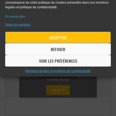
connaissance de notre politique de cookies présentée dans nos mentions
- Apprendre la perspective d'intérieur
légales et politique de confidentialité.
En savoir plus
Gérer les services
COMMUNAUTÉ FACEBOOK
ACCEPTER
REFUSER
VOIR LES PRÉFÉRENCES
Cliquez sur « J’accepte » pour activer
Facebook
Mentions légales et politique de confidentialité
Mentions légales et politique de
Communauté facebook
confidentialité
J’ACCEPTE