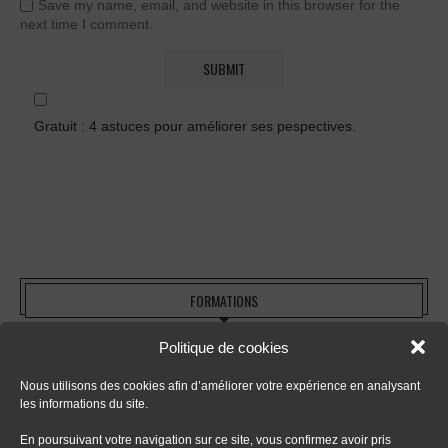
Save my name, email, and website in this browser for the
next time I comment.
Gratuit : 4 astuces pour améliorer ses pespectives.
FORMATIONS
Politique de cookies
- Tout sur le dessin en perspective
Nous utilisons des cookies afin d’améliorer votre expérience en analysant
les informations du site.
- Apprendre le digital painting
En poursuivant votre navigation sur ce site, vous confirmez avoir pris