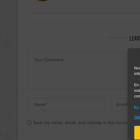
LEAV
Nou
inf
En 
not
con
En 
Gér
Save my name, email, and website in this browser for