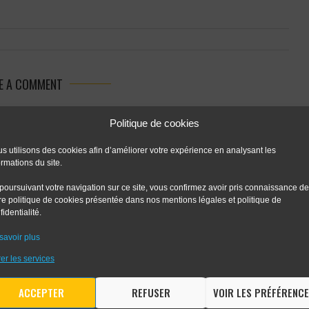
E A COMMENT
Politique de cookies
s utilisons des cookies afin d’améliorer votre expérience en analysant les
ormations du site.
poursuivant votre navigation sur ce site, vous confirmez avoir pris connaissance de
re politique de cookies présentée dans nos mentions légales et politique de
fidentialité.
savoir plus
er les services
 the next time I comment.
ACCEPTER
REFUSER
VOIR LES PRÉFÉRENC