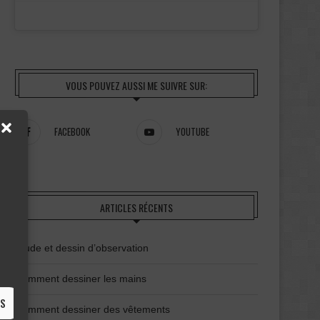
VOUS POUVEZ AUSSI ME SUIVRE SUR:
FACEBOOK
YOUTUBE
ARTICLES RÉCENTS
Étude et dessin d’observation
Comment dessiner les mains
ES
Comment dessiner des vêtements