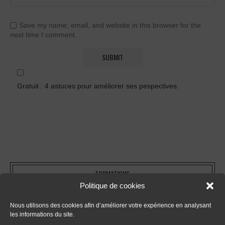
Save my name, email, and website in this browser for the
next time I comment.
Gratuit : 4 astuces pour améliorer ses pespectives.
FORMATIONS
Politique de cookies
- Tout sur le dessin en perspective
Nous utilisons des cookies afin d’améliorer votre expérience en analysant
les informations du site.