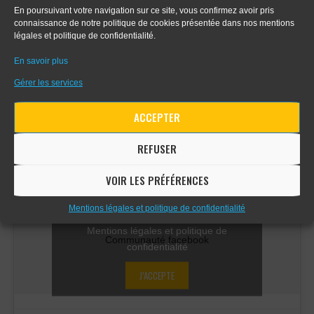
- Apprendre le digital painting
En poursuivant votre navigation sur ce site, vous confirmez avoir pris
connaissance de notre politique de cookies présentée dans nos mentions
légales et politique de confidentialité.
- Apprendre la perspective d'intérieur
En savoir plus
Gérer les services
COMMUNAUTÉ FACEBOOK
ACCEPTER
REFUSER
VOIR LES PRÉFÉRENCES
Cliquez sur « J’accepte » pour activer
Mentions légales et politique de confidentialité
Facebook
Mentions légales et politique de
Communauté facebook
confidentialité
J’ACCEPTE