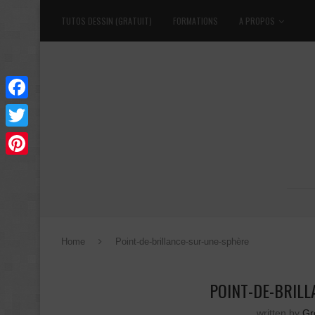
TUTOS DESSIN (GRATUIT)
FORMATIONS
A PROPOS
Facebook
Twitter
Pinterest
Home
Point-de-brillance-sur-une-sphère
POINT-DE-BRIL
written by
Gr