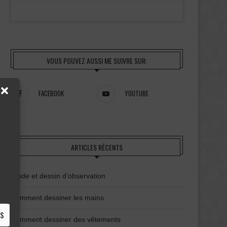
VOUS POUVEZ AUSSI ME SUIVRE SUR:
FACEBOOK
YOUTUBE
ARTICLES RÉCENTS
Étude et dessin d’observation
Comment dessiner les mains
ES
Comment dessiner des vêtements