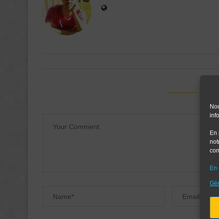
LEAV
Nou
inf
En 
not
con
En 
Gér