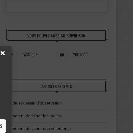
VOUS POUVEZ AUSSI ME SUIVRE SUR:
FACEBOOK
YOUTUBE
ARTICLES RÉCENTS
Étude et dessin d’observation
Comment dessiner les mains
ES
Comment dessiner des vêtements