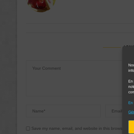
LEAV
Nou
inf
En 
not
con
En 
Gér
Save my name, email, and website in this browser for