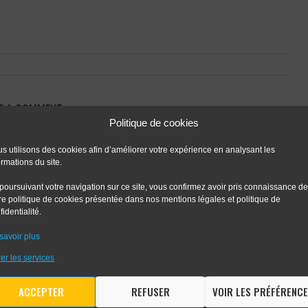
E A COMMENT
Politique de cookies
s utilisons des cookies afin d’améliorer votre expérience en analysant les
ormations du site.
poursuivant votre navigation sur ce site, vous confirmez avoir pris connaissance de
re politique de cookies présentée dans nos mentions légales et politique de
fidentialité.
savoir plus
er les services
ACCEPTER
REFUSER
VOIR LES PRÉFÉRENC
 the next time I comment.