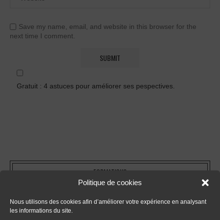
Save my name, email, and website in this browser for the
next time I comment.
Gratuit : 4 astuces pour améliorer ses pespectives.
FORMATIONS
Politique de cookies
- Tout sur le dessin en perspective
Nous utilisons des cookies afin d’améliorer votre expérience en analysant
les informations du site.