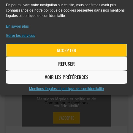
- Apprendre le digital painting
En poursuivant votre navigation sur ce site, vous confirmez avoir pris
connaissance de notre politique de cookies présentée dans nos mentions
légales et politique de confidentialité.
- Apprendre la perspective d'intérieur
En savoir plus
Gérer les services
COMMUNAUTÉ FACEBOOK
ACCEPTER
REFUSER
VOIR LES PRÉFÉRENCES
Cliquez sur « J’accepte » pour activer
Mentions légales et politique de confidentialité
Facebook
Mentions légales et politique de
Communauté facebook
confidentialité
J’ACCEPTE