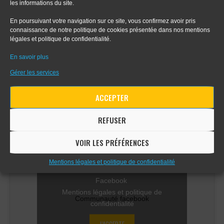
les informations du site.
- Tout sur le dessin en perspective
En poursuivant votre navigation sur ce site, vous confirmez avoir pris
connaissance de notre politique de cookies présentée dans nos mentions
- Apprendre le digital painting
légales et politique de confidentialité.
- Apprendre la perspective d'intérieur
En savoir plus
Gérer les services
ACCEPTER
COMMUNAUTÉ FACEBOOK
REFUSER
VOIR LES PRÉFÉRENCES
Mentions légales et politique de confidentialité
Cliquez sur « J’accepte » pour activer
Facebook
Mentions légales et politique de
Communauté facebook
confidentialité
J’ACCEPTE