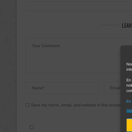
LEAV
Nou
inf
En 
not
con
En 
Save my name, email, and website in this browser for
Gér