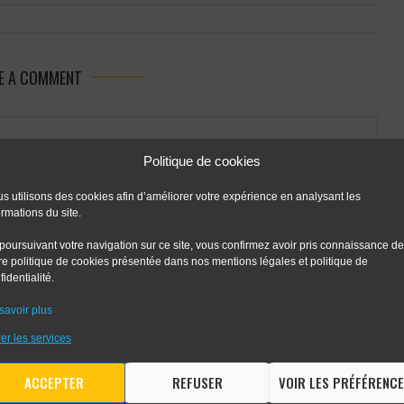
E A COMMENT
Politique de cookies
s utilisons des cookies afin d’améliorer votre expérience en analysant les
ormations du site.
poursuivant votre navigation sur ce site, vous confirmez avoir pris connaissance de
re politique de cookies présentée dans nos mentions légales et politique de
fidentialité.
savoir plus
 the next time I comment.
er les services
ACCEPTER
REFUSER
VOIR LES PRÉFÉRENC