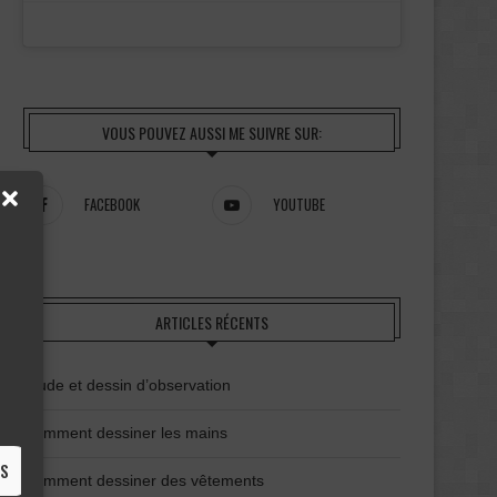
VOUS POUVEZ AUSSI ME SUIVRE SUR:
FACEBOOK
YOUTUBE
ARTICLES RÉCENTS
Étude et dessin d’observation
Comment dessiner les mains
ES
Comment dessiner des vêtements