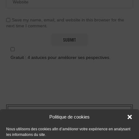
Save my name, email, and website in this browser for the
next time I comment.
Gratuit : 4 astuces pour améliorer ses pespectives.
FORMATIONS
Politique de cookies
Nous utilisons des cookies afin d’améliorer votre expérience en analysant
- Tout sur le dessin en perspective
les informations du site.