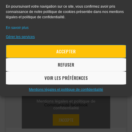
- Apprendre le digital painting
En poursuivant votre navigation sur ce site, vous confirmez avoir pris
connaissance de notre politique de cookies présentée dans nos mentions
légales et politique de confidentialité.
- Apprendre la perspective d'intérieur
En savoir plus
Gérer les services
COMMUNAUTÉ FACEBOOK
ACCEPTER
REFUSER
VOIR LES PRÉFÉRENCES
Cliquez sur « J’accepte » pour activer
Mentions légales et politique de confidentialité
Facebook
Mentions légales et politique de
Communauté facebook
confidentialité
J’ACCEPTE