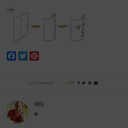
Facebook
Twitter
Pinterest
0 comment
0
GREG