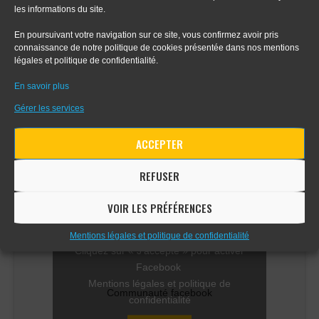
les informations du site.
- Tout sur le dessin en perspective
En poursuivant votre navigation sur ce site, vous confirmez avoir pris
connaissance de notre politique de cookies présentée dans nos mentions
- Apprendre le digital painting
légales et politique de confidentialité.
En savoir plus
- Apprendre la perspective d'intérieur
Gérer les services
ACCEPTER
COMMUNAUTÉ FACEBOOK
REFUSER
VOIR LES PRÉFÉRENCES
Mentions légales et politique de confidentialité
Cliquez sur « J’accepte » pour activer
Facebook
Mentions légales et politique de
Communauté facebook
confidentialité