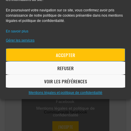
En poursuivant votre navigation sur ce site, vous confirmez avoir pris
- Apprendre le digital painting
connaissance de notre politique de cookies présentée dans nos mentions
légales et politique de confidentialité.
- Apprendre la perspective d'intérieur
En savoir plus
Gérer les services
ACCEPTER
COMMUNAUTÉ FACEBOOK
REFUSER
VOIR LES PRÉFÉRENCES
Mentions légales et politique de confidentialité
Cliquez sur « J’accepte » pour activer
Facebook
Mentions légales et politique de
Communauté facebook
confidentialité
J’ACCEPTE