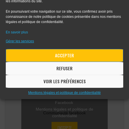
les informations du site.
- Tout sur le dessin en perspective
En poursuivant votre navigation sur ce site, vous confirmez avoir pris
- Apprendre le digital painting
connaissance de notre politique de cookies présentée dans nos mentions
légales et politique de confidentialité.
- Apprendre la perspective d'intérieur
En savoir plus
Gérer les services
ACCEPTER
COMMUNAUTÉ FACEBOOK
REFUSER
VOIR LES PRÉFÉRENCES
Mentions légales et politique de confidentialité
Cliquez sur « J’accepte » pour activer
Facebook
Mentions légales et politique de
Communauté facebook
confidentialité
J’ACCEPTE