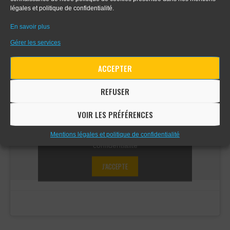
légales et politique de confidentialité.
En savoir plus
COMMUNAUTÉ FACEBOOK
Gérer les services
ACCEPTER
REFUSER
Cliquez sur « J’accepte » pour activer
VOIR LES PRÉFÉRENCES
Facebook
Mentions légales et politique de
Mentions légales et politique de confidentialité
Communauté facebook
confidentialité
J’ACCEPTE