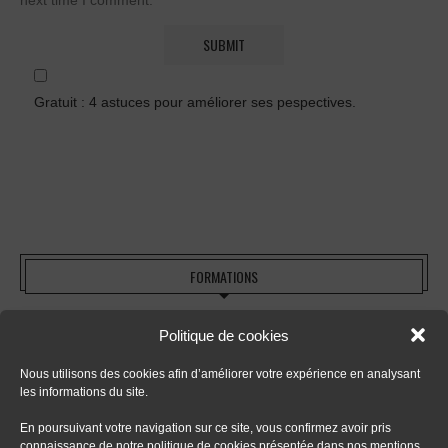
next time I comment.
Gratuit : 4 astuces pour améliorer ses pespectives.
FORMATIONS
Politique de cookies
- Tout sur le dessin en perspective
Nous utilisons des cookies afin d’améliorer votre expérience en analysant
- Apprendre le digital painting
les informations du site.
En poursuivant votre navigation sur ce site, vous confirmez avoir pris
- Apprendre la perspective d'intérieur
connaissance de notre politique de cookies présentée dans nos mentions