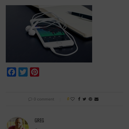
Facebook
Twitter
Pinterest
0 comment
0
GREG