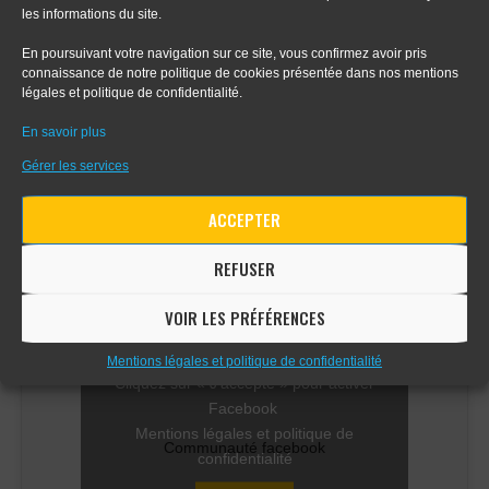
les informations du site.
- Tout sur le dessin en perspective
En poursuivant votre navigation sur ce site, vous confirmez avoir pris
connaissance de notre politique de cookies présentée dans nos mentions
- Apprendre le digital painting
légales et politique de confidentialité.
En savoir plus
- Apprendre la perspective d'intérieur
Gérer les services
ACCEPTER
COMMUNAUTÉ FACEBOOK
REFUSER
VOIR LES PRÉFÉRENCES
Mentions légales et politique de confidentialité
Cliquez sur « J’accepte » pour activer
Facebook
Mentions légales et politique de
Communauté facebook
confidentialité