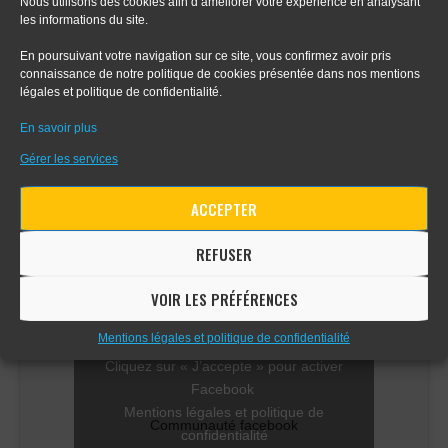
Nous utilisons des cookies afin d’améliorer votre expérience en analysant
les informations du site.
- Tout sur le dessin en perspective
En poursuivant votre navigation sur ce site, vous confirmez avoir pris
connaissance de notre politique de cookies présentée dans nos mentions
- Apprendre le digital painting
légales et politique de confidentialité.
En savoir plus
- Apprendre la perspective d'intérieur
Gérer les services
ACCEPTER
COMMUNAUTÉ FACEBOOK
REFUSER
VOIR LES PRÉFÉRENCES
Mentions légales et politique de confidentialité
Cliquez sur « J’accepte » pour activer
Facebook
Mentions légales et politique de
Communauté facebook
confidentialité