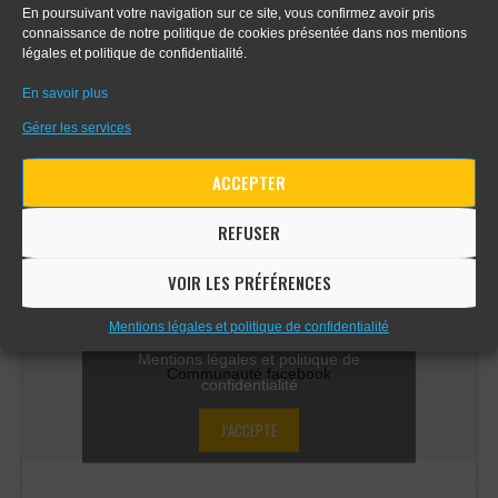
- Apprendre le digital painting
En poursuivant votre navigation sur ce site, vous confirmez avoir pris
connaissance de notre politique de cookies présentée dans nos mentions
légales et politique de confidentialité.
- Apprendre la perspective d'intérieur
En savoir plus
Gérer les services
COMMUNAUTÉ FACEBOOK
ACCEPTER
REFUSER
VOIR LES PRÉFÉRENCES
Cliquez sur « J’accepte » pour activer
Mentions légales et politique de confidentialité
Facebook
Mentions légales et politique de
Communauté facebook
confidentialité
J’ACCEPTE