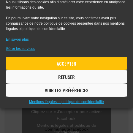
Nous utilisons des cookies afin d’améliorer votre expérience en analysant
les informations du site.
- Tout sur le dessin en perspective
En poursuivant votre navigation sur ce site, vous confirmez avoir pris
connaissance de notre politique de cookies présentée dans nos mentions
légales et politique de confidentialité.
- Apprendre le digital painting
En savoir plus
- Apprendre la perspective d'intérieur
Gérer les services
ACCEPTER
COMMUNAUTÉ FACEBOOK
REFUSER
VOIR LES PRÉFÉRENCES
Mentions légales et politique de confidentialité
Cliquez sur « J’accepte » pour activer
Facebook
Mentions légales et politique de
Communauté facebook
confidentialité