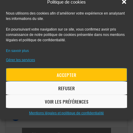
Politique de cookies
Nous utilisons des cookies afin d’améliorer votre expérience en analysant
les informations du site.
FORMATIONS
En poursuivant votre navigation sur ce site, vous confirmez avoir pris
connaissance de notre politique de cookies présentée dans nos mentions
- Tout sur le dessin en perspective
légales et politique de confidentialité.
En savoir plus
- Apprendre le digital painting
Gérer les services
- Apprendre la perspective d'intérieur
ACCEPTER
REFUSER
COMMUNAUTÉ FACEBOOK
VOIR LES PRÉFÉRENCES
Mentions légales et politique de confidentialité