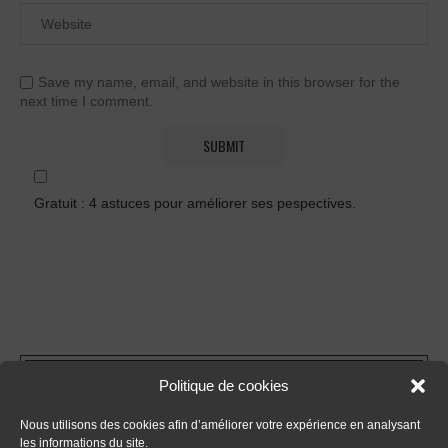
Save my name, email, and website in this browser for the
next time I comment.
Gratuit : 4 astuces pour améliorer ses pespectives.
FORMATIONS
Politique de cookies
Nous utilisons des cookies afin d’améliorer votre expérience en analysant
- Tout sur le dessin en perspective
les informations du site.