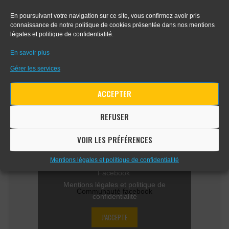
En poursuivant votre navigation sur ce site, vous confirmez avoir pris
- Apprendre le digital painting
connaissance de notre politique de cookies présentée dans nos mentions
légales et politique de confidentialité.
- Apprendre la perspective d'intérieur
En savoir plus
Gérer les services
COMMUNAUTÉ FACEBOOK
ACCEPTER
REFUSER
VOIR LES PRÉFÉRENCES
Mentions légales et politique de confidentialité
Cliquez sur « J’accepte » pour activer
Facebook
Mentions légales et politique de
Communauté facebook
confidentialité
J’ACCEPTE