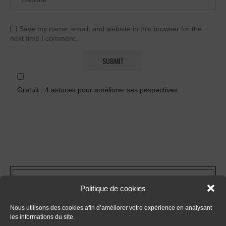
Save my name, email, and website in this browser for the
next time I comment.
Gratuit : 4 astuces pour améliorer ses pespectives.
FORMATIONS
Politique de cookies
- Tout sur le dessin en perspective
Nous utilisons des cookies afin d’améliorer votre expérience en analysant
les informations du site.