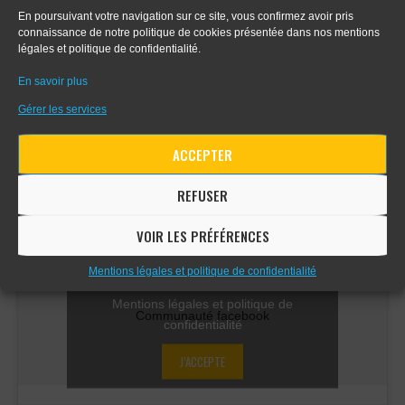
- Apprendre le digital painting
En poursuivant votre navigation sur ce site, vous confirmez avoir pris
connaissance de notre politique de cookies présentée dans nos mentions
légales et politique de confidentialité.
- Apprendre la perspective d'intérieur
En savoir plus
Gérer les services
COMMUNAUTÉ FACEBOOK
ACCEPTER
REFUSER
VOIR LES PRÉFÉRENCES
Cliquez sur « J’accepte » pour activer
Mentions légales et politique de confidentialité
Facebook
Mentions légales et politique de
Communauté facebook
confidentialité
J’ACCEPTE