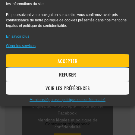
les informations du site.
- Tout sur le dessin en perspective
En poursuivant votre navigation sur ce site, vous confirmez avoir pris
connaissance de notre politique de cookies présentée dans nos mentions
- Apprendre le digital painting
légales et politique de confidentialité.
En savoir plus
- Apprendre la perspective d'intérieur
Gérer les services
ACCEPTER
COMMUNAUTÉ FACEBOOK
REFUSER
VOIR LES PRÉFÉRENCES
Mentions légales et politique de confidentialité
Cliquez sur « J’accepte » pour activer
Facebook
Mentions légales et politique de
Communauté facebook
confidentialité